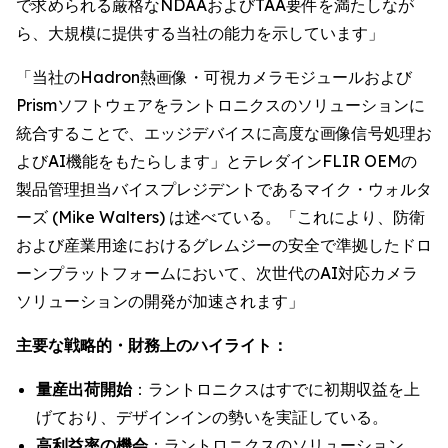
で求められる厳格なNDAAおよびTAA要件を満たしなが
ら、大規模に提供する当社の能力を示しています」
「当社のHadron熱画像・可視カメラモジュールおよび
Prismソフトウェアをラントロニクスのソリューションに
統合することで、エッジデバイスに高度な画像信号処理お
よびAI機能をもたらします」とテレダインFLIR OEMの
製品管理担当バイスプレジデントであるマイク・ウォルタ
ーズ (Mike Walters) は述べている。「これにより、防衛
および産業用途におけるグレムジーの安全で準拠したドロ
ーンプラットフォームにおいて、次世代のAI対応カメラ
ソリューションの開発が加速されます」
主要な戦略的・財務上のハイライト：
量産出荷開始
：ラントロニクスはすでに初期収益を上
げており、デザインインの勢いを実証している。
高利益率の機会
：ラントロニクスのソリューション