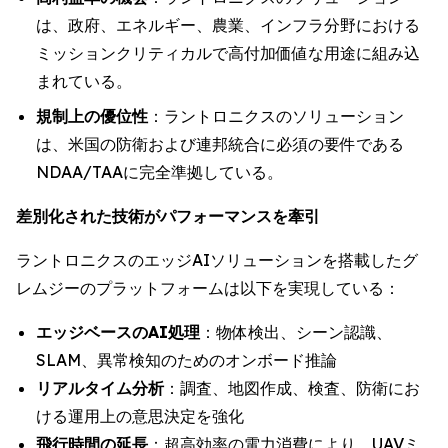
は、政府、エネルギー、農業、インフラ分野における
ミッションクリティカルで高付加価値な用途に組み込
まれている。
規制上の優位性
：ラントロニクスのソリューション
は、米国の防衛および連邦統合に必須の要件である
NDAA/TAAに完全準拠している。
差別化された技術がパフォーマンスを牽引
ラントロニクスのエッジAIソリューションを搭載したグ
レムジーのプラットフォームは以下を実現している：
エッジベースのAI処理
：物体検出、シーン認識、
SLAM、異常検知のためのオンボード推論
リアルタイム分析
：調査、地図作成、検査、防衛にお
ける運用上の意思決定を強化
飛行時間の延長
：超高効率の電力消費により、UAVミ