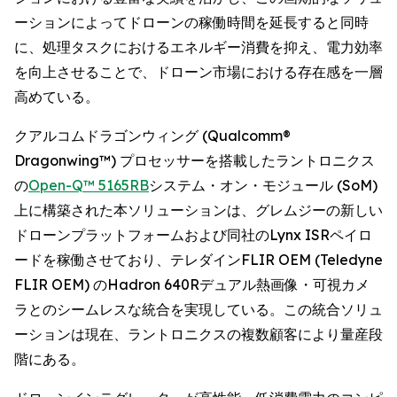
ーションによってドローンの稼働時間を延長すると同時
に、処理タスクにおけるエネルギー消費を抑え、電力効率
を向上させることで、ドローン市場における存在感を一層
高めている。
クアルコムドラゴンウィング (Qualcomm®
Dragonwing™) プロセッサーを搭載したラントロニクス
の
Open-Q™ 5165RB
システム・オン・モジュール (SoM)
上に構築された本ソリューションは、グレムジーの新しい
ドローンプラットフォームおよび同社のLynx ISRペイロ
ードを稼働させており、テレダインFLIR OEM (Teledyne
FLIR OEM) のHadron 640Rデュアル熱画像・可視カメ
ラとのシームレスな統合を実現している。この統合ソリュ
ーションは現在、ラントロニクスの複数顧客により量産段
階にある。