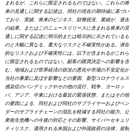
まれるが、これらに限定されるものではない。これらの将
来の見通しに関する記述は、同社の現在の期待値に基づい
ており、実績、将来のビジネス、財務状況、業績が、過去
の結果、またはこのニュースリリースに含まれる将来の見
通しに関する記述に明示的または暗示的に示されているも
のと大幅に異なる、重大なリスクと不確実性がある。潜在
的なリスクおよび不確実性には、以下が含まれるがこれら
に限定されるものではない。顧客の購買決定への影響を含
む、地域および世界経済の状況の悪化や市場の不安定化が
当社の事業に及ぼす影響などの要因、新型コロナウイルス
感染症のパンデミックやその他の流行、戦争、ヨーロッ
パ、アジア、中東における最近の緊張状態、またはその他
の要因による、同社および同社のサプライヤーおよびベン
ダーのサプライチェーンの混乱を軽減する同社の能力、公
衆衛生危機への今後の対応とその影響、サイバーセキュリ
ティリスク、適用される米国および外国政府の法律、規制