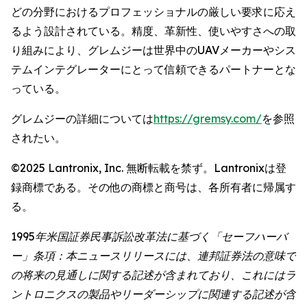
どの分野におけるプロフェッショナルの厳しい要求に応え
るよう設計されている。精度、革新性、使いやすさへの取
り組みにより、グレムジーは世界中のUAVメーカーやシス
テムインテグレーターにとって信頼できるパートナーとな
っている。
グレムジーの詳細については
https://gremsy.com/
を参照
されたい。
©2025 Lantronix, Inc. 無断転載を禁ず。Lantronixは登
録商標である。その他の商標と商号は、各所有者に帰属す
る。
1995年米国証券民事訴訟改革法に基づく「セーフハーバ
ー」条項：本ニュースリリースには、連邦証券法の意味で
の将来の見通しに関する記述が含まれており、これにはラ
ントロニクスの製品やリーダーシップに関連する記述が含