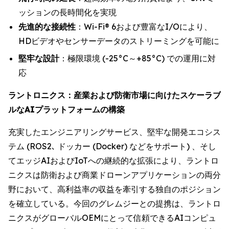
ッションの長時間化を実現
先進的な接続性
：Wi-Fi® 6および豊富なI/Oにより、
HDビデオやセンサーデータのストリーミングを可能に
堅牢な設計
：極限環境 (-25°C～+85°C) での運用に対
応
ラントロニクス：産業および防衛市場に向けたスケーラブ
ルなAIプラットフォームの構築
充実したエンジニアリングサービス、堅牢な開発エコシス
テム (ROS2､ ドッカー (Docker) などをサポート) 、そし
てエッジAIおよびIoTへの継続的な拡張により、ラントロ
ニクスは防衛および商業ドローンアプリケーションの両分
野において、高利益率の収益を牽引する独自のポジション
を確立している。今回のグレムジーとの提携は、ラントロ
ニクスがグローバルOEMにとって信頼できるAIコンピュ