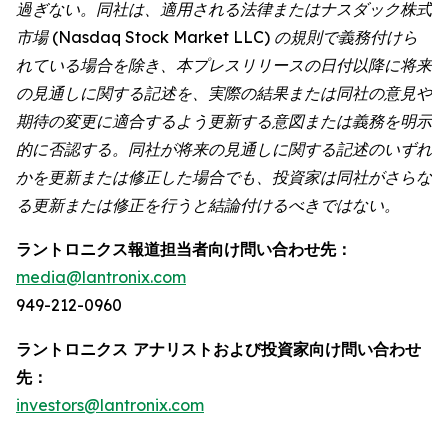
過ぎない。同社は、適用される法律またはナスダック株式
市場 (Nasdaq Stock Market LLC) の規則で義務付けら
れている場合を除き、本プレスリリースの日付以降に将来
の見通しに関する記述を、実際の結果または同社の意見や
期待の変更に適合するよう更新する意図または義務を明示
的に否認する。同社が将来の見通しに関する記述のいずれ
かを更新または修正した場合でも、投資家は同社がさらな
る更新または修正を行うと結論付けるべきではない。
ラントロニクス報道担当者向け問い合わせ先：
media@lantronix.com
949-212-0960
ラントロニクス アナリストおよび投資家向け問い合わせ
先：
investors@lantronix.com