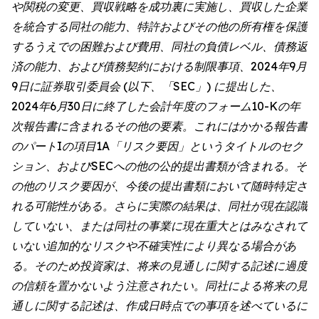
や関税の変更、買収戦略を成功裏に実施し、買収した企業
を統合する同社の能力、特許およびその他の所有権を保護
するうえでの困難および費用、同社の負債レベル、債務返
済の能力、および債務契約における制限事項、2024年9月
9日に証券取引委員会 (以下、「SEC」) に提出した、
2024年6月30日に終了した会計年度のフォーム10-Kの年
次報告書に含まれるその他の要素。これにはかかる報告書
のパートIの項目1A「リスク要因」というタイトルのセク
ション、およびSECへの他の公的提出書類が含まれる。そ
の他のリスク要因が、今後の提出書類において随時特定さ
れる可能性がある。さらに実際の結果は、同社が現在認識
していない、または同社の事業に現在重大とはみなされて
いない追加的なリスクや不確実性により異なる場合があ
る。そのため投資家は、将来の見通しに関する記述に過度
の信頼を置かないよう注意されたい。同社による将来の見
通しに関する記述は、作成日時点での事項を述べているに