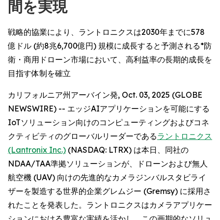
間を実現
戦略的協業により、ラントロニクスは2030年までに578
億ドル (約8兆6,700億円) 規模に成長すると予測される*防
衛・商用ドローン市場において、高利益率の長期的成長を
目指す体制を確立
カリフォルニア州アーバイン発, Oct. 03, 2025 (GLOBE
NEWSWIRE) -- エッジAIアプリケーションを可能にする
IoTソリューション向けのコンピューティングおよびコネ
クティビティのグローバルリーダーである
ラントロニクス
(Lantronix Inc.)
(NASDAQ: LTRX) は本日、同社の
NDAA/TAA準拠ソリューションが、ドローンおよび無人
航空機 (UAV) 向けの先進的なカメラジンバルスタビライ
ザーを製造する世界的企業グレムジー (Gremsy) に採用さ
れたことを発表した。ラントロニクスはカメラアプリケー
ションにおける豊富な実績を活かし、この画期的なソリュ