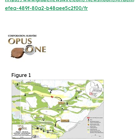
efea-489f-80a2-b48aee5c2f00/fr
Figure 1